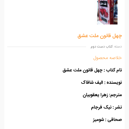
ل قانون ملت عشق
ه:
کتاب دست دوم
اصه محصول
 کتاب
: چهل قانون ملت عشق
سنده : الیف شافاک
جم: زهرا یعقوبیان
 : نیک فرجام
افی : شومیز