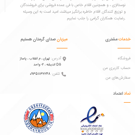
ستالژی ، و همچنین اقلام خاص با فی عمده فروشی برای فروشندگان
توزیع کنندگان اقلام خاطره برانگیز میباشد، امید است به این وسیله
ات
مشتری
میزبان
صدای گرمتان هستیم
اه
آدرس:
تهران ، م انقلاب ، پاساژ
اندیشه ، 2- واحد D5
 کاربری من
تلفن:
09351132248
ش‌های من
عتماد