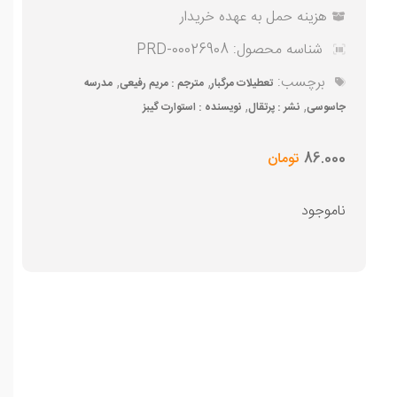
هزینه حمل به عهده خریدار
شناسه محصول:
PRD-00026908
برچسب:
,
,
تعطیلات مرگبار
مترجم : مریم رفیعی
مدرسه
,
,
جاسوسی
نشر : پرتقال
نویسنده : استوارت گیبز
86.000
تومان
ناموجود