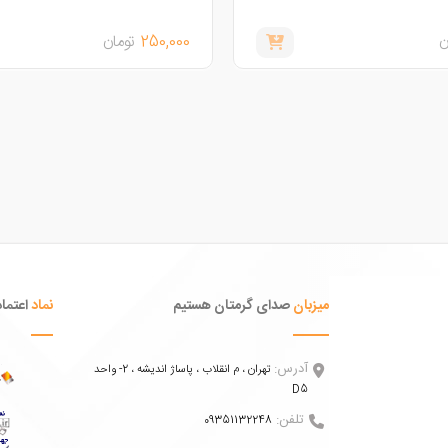
ن
250,000
تومان
میزبان
صدای گرمتان هستیم
نماد
اعتماد
آدرس:
تهران ، م انقلاب ، پاساژ اندیشه ، 2- واحد
D5
تلفن:
09351132248