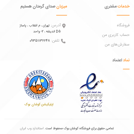
ات
مشتری
میزبان
صدای گرمتان هستیم
اه
آدرس:
تهران ، م انقلاب ، پاساژ
اندیشه ، 2- واحد D5
 کاربری من
تلفن:
09351132248
ش‌های من
عتماد
اپلیکیشن کوشان بوک
تمامی حقوق برای فروشگاه کوشان بوک محفوظ است.
استاندارد وب ابران