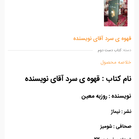
وه ی سرد آقای نویسنده
ه:
کتاب دست دوم
اصه محصول
م کتاب : قهوه ی سرد آقای نویسنده
یسنده : روزبه معین
 : نیماژ
افی : شومیز