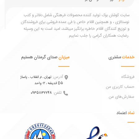
یت کوشان بوک تولید کننده محصولات فرهنگی شامل دفاتر و کتب
ستالژی ، و همچنین اقلام خاص با فی عمده فروشی برای فروشندگان
توزیع کنندگان اقلام خاطره برانگیز میباشد، امید است به این وسیله
ات
مشتری
میزبان
صدای گرمتان هستیم
اه
آدرس:
تهران ، م انقلاب ، پاساژ
اندیشه ، 2- واحد D5
 کاربری من
تلفن:
09351132248
ش‌های من
عتماد