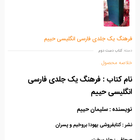
هنگ یک جلدی فارسی انگلیسی حییم
ه:
کتاب دست دوم
اصه محصول
م کتاب : فرهنگ یک جلدی فارسی
گلیسی حییم
یسنده : سلیمان حییم
 : کتابفروشی یهودا بروخیم و پسران