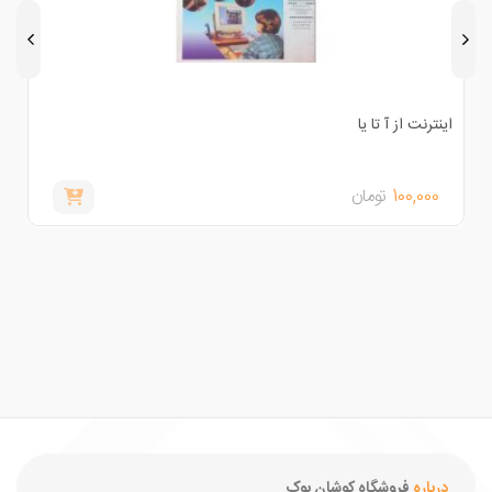
ینترنت از آ تا یا
خاطرات
100,000
تومان
,000
درباره
فروشگاه کوشان بوک