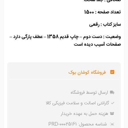
افی : جلد سخت
اد صفحه : 1500
ز کتاب : رقعی
وضعیت : دست دوم – چاپ قدیم 1358 – عطف پارگی دارد –
حات آسیب دیده است
فروشگاه کوشان بوک
ارسال توسط فروشگاه
گارانتی اصالت و سلامت فیزیکی کالا
هزینه حمل به عهده خریدار
شناسه محصول:
PRD-00025161