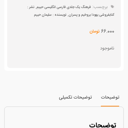
برچسب:
,
فرهنگ یک جلدی فارسی انگلیسی حییم
نشر :
,
کتابفروشی یهودا بروخیم و پسران
نویسنده : سلیمان حییم
66.000
تومان
ناموجود
وضیحات
توضیحات تکمیلی
توضیحات