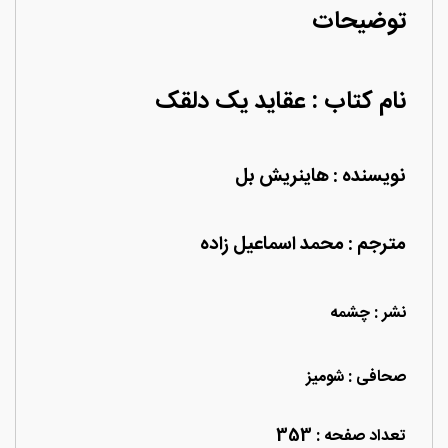
توضیحات
نام کتاب : عقاید یک دلقک
نویسنده : هاینریش بل
مترجم : محمد اسماعیل زاده
نشر : چشمه
صحافی : شومیز
تعداد صفحه : 353