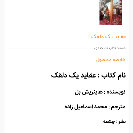
اید یک دلقک
ه:
کتاب دست دوم
اصه محصول
م کتاب : عقاید یک دلقک
یسنده : هاینریش بل
رجم : محمد اسماعیل زاده
ر : چشمه