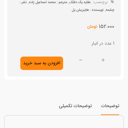
برچسب:
,
,
عقاید یک دلقک
مترجم : محمد اسماعیل زاده
نشر :
,
چشمه
نویسنده : هاینریش بل
152.000
تومان
1 عدد در انبار
عقاید
افزودن به سبد خرید
یک
دلقک
عدد
وضیحات
توضیحات تکمیلی