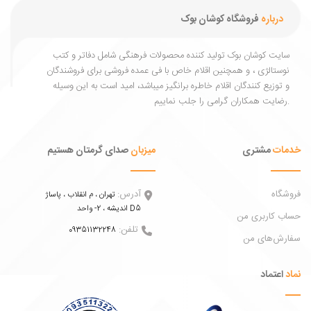
درباره
فروشگاه کوشان بوک
یت کوشان بوک تولید کننده محصولات فرهنگی شامل دفاتر و کتب
ستالژی ، و همچنین اقلام خاص با فی عمده فروشی برای فروشندگان
توزیع کنندگان اقلام خاطره برانگیز میباشد، امید است به این وسیله
ات
مشتری
میزبان
صدای گرمتان هستیم
اه
آدرس:
تهران ، م انقلاب ، پاساژ
اندیشه ، 2- واحد D5
 کاربری من
تلفن:
09351132248
ش‌های من
عتماد