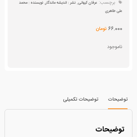
برچسب:
,
,
عرفان کیهانی
نشر : اندیشه ماندگار
نویسنده : محمد
علی طاهری
66.000
تومان
ناموجود
وضیحات
توضیحات تکمیلی
توضیحات