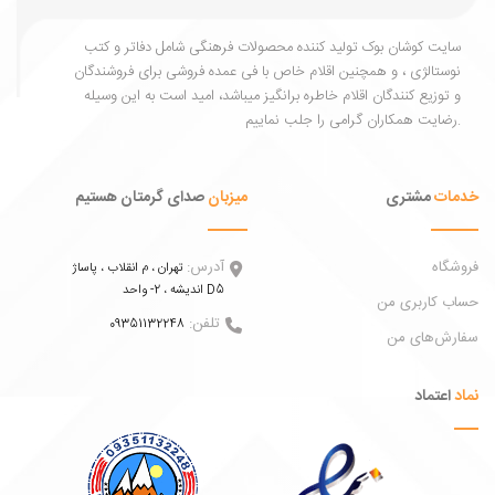
یت کوشان بوک تولید کننده محصولات فرهنگی شامل دفاتر و کتب
ستالژی ، و همچنین اقلام خاص با فی عمده فروشی برای فروشندگان
توزیع کنندگان اقلام خاطره برانگیز میباشد، امید است به این وسیله
ات
مشتری
میزبان
صدای گرمتان هستیم
اه
آدرس:
تهران ، م انقلاب ، پاساژ
اندیشه ، 2- واحد D5
 کاربری من
تلفن:
09351132248
ش‌های من
عتماد