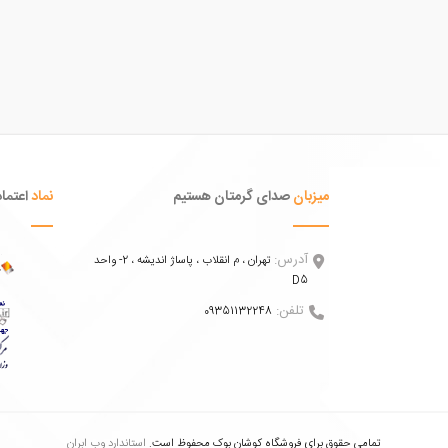
میزبان
صدای گرمتان هستیم
نماد
اعتماد
آدرس:
تهران ، م انقلاب ، پاساژ اندیشه ، 2- واحد
D5
تلفن:
09351132248
تمامی حقوق برای فروشگاه کوشان بوک محفوظ است.
استاندارد وب ابران