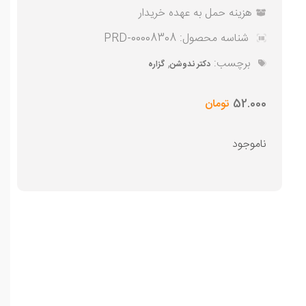
هزینه حمل به عهده خریدار
شناسه محصول:
PRD-00008308
برچسب:
,
دکتر ندوشن
گزاره
52.000
تومان
ناموجود