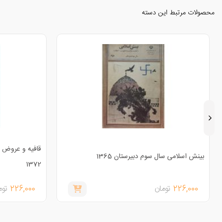
محصولات مرتبط این دسته
قافیه و عروض 
بینش اسلامی سال سوم دبیرستان 1365
1372
226,000
تومان
226,000
توم