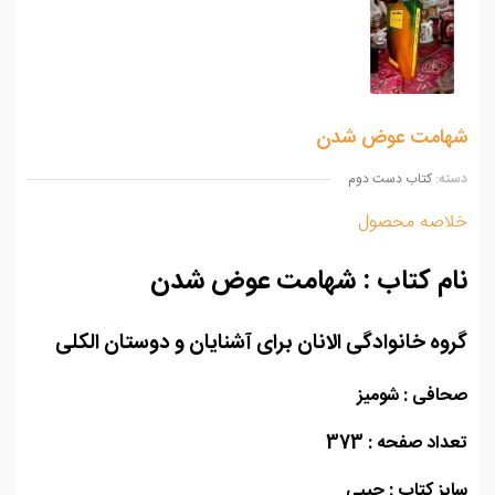
امت عوض شدن
ه:
کتاب دست دوم
اصه محصول
م کتاب : شهامت عوض شدن
وه خانوادگی الانان برای آشنایان و دوستان الکلی
افی : شومیز
اد صفحه : 373
ز کتاب : جیبی