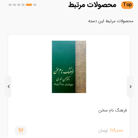
محصولات
مرتبط
لات مرتبط این دسته
رهنگ نام سخن
جغرافی
118,000
تومان
000