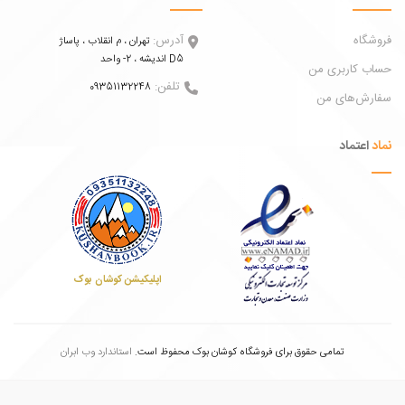
اه
آدرس:
تهران ، م انقلاب ، پاساژ
اندیشه ، 2- واحد D5
 کاربری من
تلفن:
09351132248
ش‌های من
عتماد
اپلیکیشن کوشان بوک
تمامی حقوق برای فروشگاه کوشان بوک محفوظ است.
استاندارد وب ابران