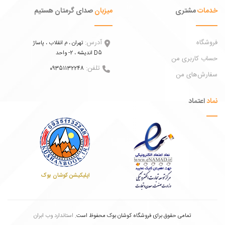
ات
مشتری
میزبان
صدای گرمتان هستیم
اه
آدرس:
تهران ، م انقلاب ، پاساژ
اندیشه ، 2- واحد D5
 کاربری من
تلفن:
09351132248
ش‌های من
عتماد
اپلیکیشن کوشان بوک
تمامی حقوق برای فروشگاه کوشان بوک محفوظ است.
استاندارد وب ابران