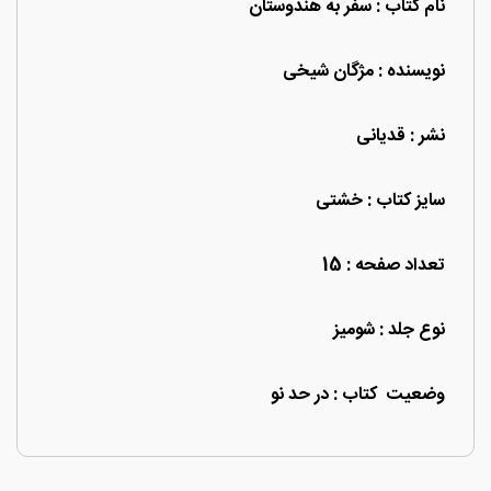
نام کتاب : سفر به هندوستان
نویسنده : مژگان شیخی
نشر : قدیانی
سایز کتاب : خشتی
تعداد صفحه : 15
نوع جلد : شومیز
وضعیت کتاب : در حد نو