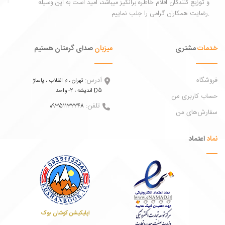
توزیع کنندگان اقلام خاطره برانگیز میباشد، امید است به این وسیله
ات
مشتری
میزبان
صدای گرمتان هستیم
اه
آدرس:
تهران ، م انقلاب ، پاساژ
اندیشه ، 2- واحد D5
 کاربری من
تلفن:
09351132248
ش‌های من
عتماد
اپلیکیشن کوشان بوک