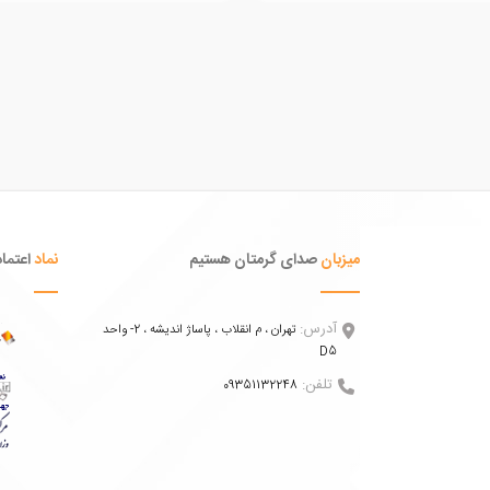
میزبان
صدای گرمتان هستیم
نماد
اعتماد
آدرس:
تهران ، م انقلاب ، پاساژ اندیشه ، 2- واحد
D5
تلفن:
09351132248