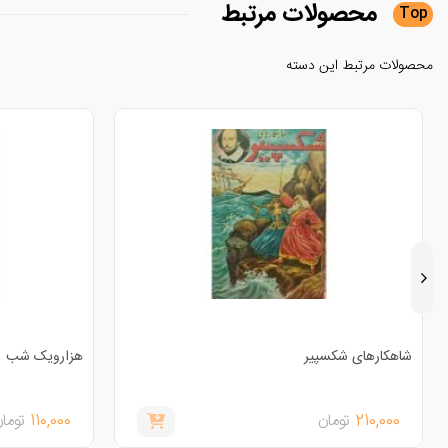
محصولات
مرتبط
Top
محصولات مرتبط این دسته
شاهکارهای شکسپیر
هزارویک شب
210,000
تومان
110,000
توما