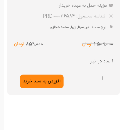
هزینه حمل به عهده خریدار
شناسه محصول:
PRD-00036584
برچسب:
,
,
ابن سینا
زیبا
محمد حجازی
قیمت
قیمت
1.509.000
تومان
859.000
تومان
فعلی
اصلی
859.000 تومان
1.509.000 تومان
1 عدد در انبار
بود.
است.
زیبا
افزودن به سبد خرید
عدد