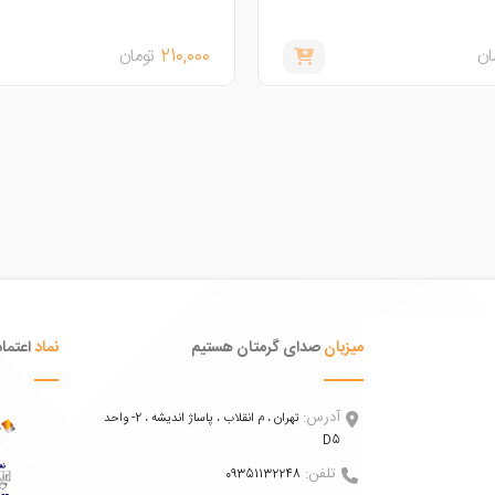
210,000
تومان
میزبان
صدای گرمتان هستیم
نماد
اعتماد
آدرس:
تهران ، م انقلاب ، پاساژ اندیشه ، 2- واحد
D5
تلفن:
09351132248