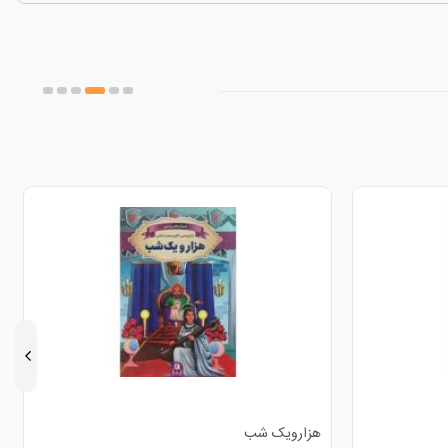
علی ابن ابی طالب تا
هزارویک شب