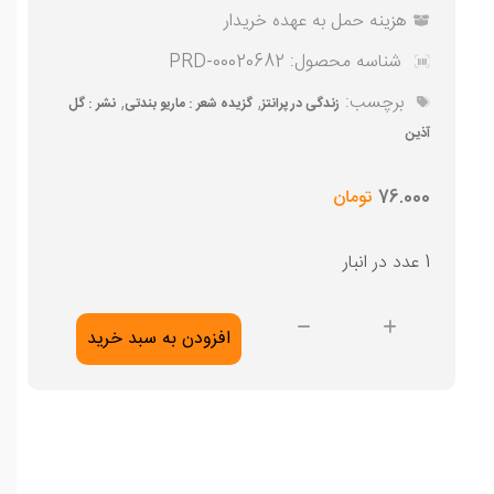
هزینه حمل به عهده خریدار
شناسه محصول:
PRD-00020682
برچسب:
,
,
زندگی در پرانتز
گزیده شعر : ماریو بندتی
نشر : گل
آذین
76.000
تومان
1 عدد در انبار
زندگی
افزودن به سبد خرید
در
پرانتز
عدد