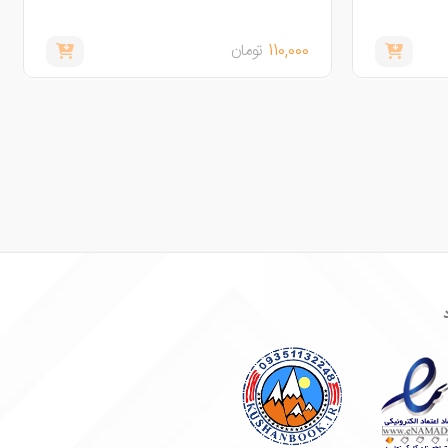
غوغای نهروان
110,000
تومان
490,000
تومان