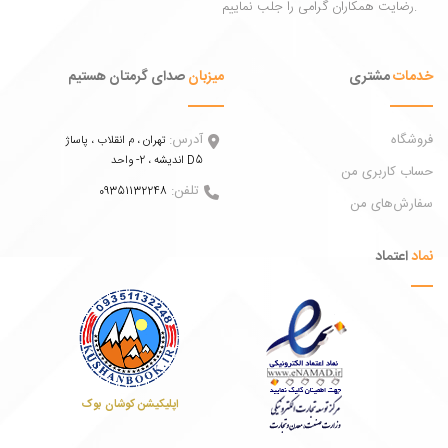
ات
مشتری
میزبان
صدای گرمتان هستیم
اه
آدرس:
تهران ، م انقلاب ، پاساژ
اندیشه ، 2- واحد D5
 کاربری من
تلفن:
09351132248
ش‌های من
عتماد
اپلیکیشن کوشان بوک