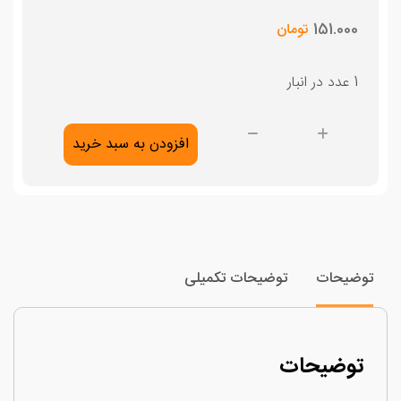
151.000
تومان
1 عدد در انبار
راهنمای
افزودن به سبد خرید
تدریس
ریاضیات
سوم
دبستان
سال
وضیحات
توضیحات تکمیلی
1350
عدد
توضیحات