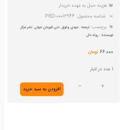
هزینه حمل به عهده خریدار
شناسه محصول:
PRD-00012944
برچسب:
,
,
,
ترجمه : مهدی وثوق
دنی قهرمان جهان
نشر مرکز
نویسنده : رولد دال
66.000
تومان
1 عدد در انبار
دنی
افزودن به سبد خرید
قهرمان
جهان
عدد