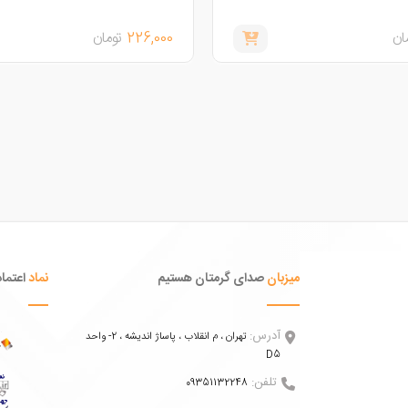
ان
226,000
تومان
میزبان
صدای گرمتان هستیم
نماد
اعتماد
آدرس:
تهران ، م انقلاب ، پاساژ اندیشه ، 2- واحد
D5
تلفن:
09351132248