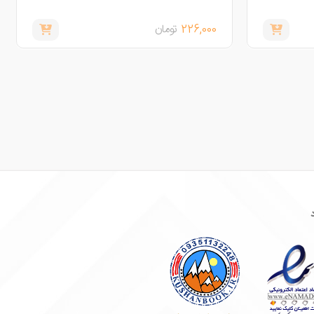
226,000
تومان