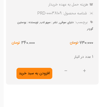
هزینه حمل به عهده خریدار
شناسه محصول:
PRD-00038109
برچسب:
,
,
دنیای سوفی
نشر : سپهر ادب
نویسنده : یوستین
گوردر
قیمت
قیمت
730.000
تومان
340.000
تومان
فعلی
اصلی
730.000 تومان
340.000 تومان
1 عدد در انبار
بود.
است.
دنیای
افزودن به سبد خرید
سوفی
عدد