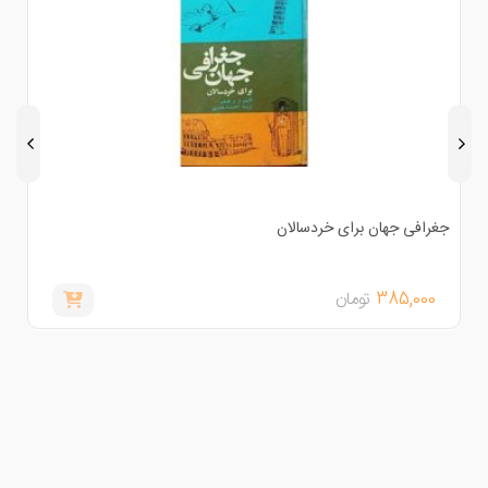
غرافی جهان برای خردسالان
خدا و
385,000
تومان
,000