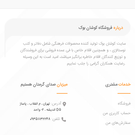
درباره
فروشگاه کوشان بوک
یت کوشان بوک تولید کننده محصولات فرهنگی شامل دفاتر و کتب
ستالژی ، و همچنین اقلام خاص با فی عمده فروشی برای فروشندگان
توزیع کنندگان اقلام خاطره برانگیز میباشد، امید است به این وسیله
ات
مشتری
میزبان
صدای گرمتان هستیم
اه
آدرس:
تهران ، م انقلاب ، پاساژ
اندیشه ، 2- واحد D5
 کاربری من
تلفن:
09351132248
ش‌های من