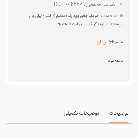
شناسه محصول:
PRD-00014428
برچسب:
,
,
در دنیا چطور باید زنده بمانیم ؟
نشر : ایران بان
نویسنده : اولیویه گریگنون ، برنادت کاستا پراد
66.000
تومان
ناموجود
وضیحات
توضیحات تکمیلی