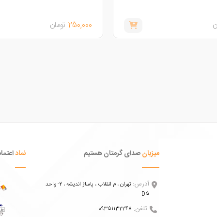
ن
250,000
تومان
میزبان
صدای گرمتان هستیم
نماد
اعتماد
آدرس:
تهران ، م انقلاب ، پاساژ اندیشه ، 2- واحد
D5
تلفن:
09351132248