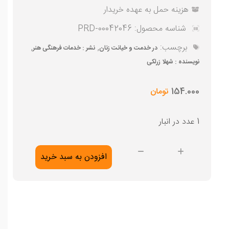
هزینه حمل به عهده خریدار
شناسه محصول:
PRD-00042046
برچسب:
,
,
در خدمت و خیانت زنان
نشر : خدمات فرهنگی هنر
نویسنده : شهلا زرلکی
154.000
تومان
1 عدد در انبار
در
افزودن به سبد خرید
خدمت
و
خیانت
زنان
عدد