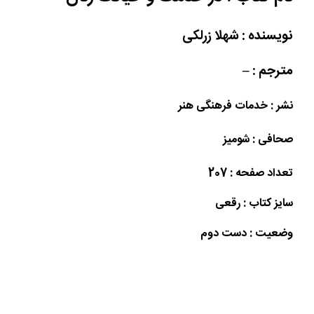
نویسنده : شهلا زرلکی
مترجم : –
نشر : خدمات فرهنگی هنر
صحافی : شومیز
تعداد صفحه : 207
سایز کتاب : رقعی
وضعیت : دست دوم