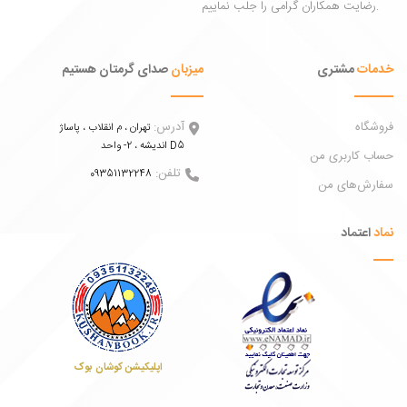
ات
مشتری
میزبان
صدای گرمتان هستیم
اه
آدرس:
تهران ، م انقلاب ، پاساژ
اندیشه ، 2- واحد D5
 کاربری من
تلفن:
09351132248
ش‌های من
عتماد
اپلیکیشن کوشان بوک