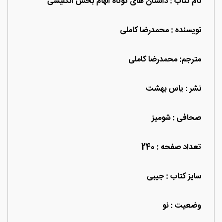
نام کتاب
: داستان های کوتاه الهام بخش انگلیسی
نویسنده : محمدرضا کاملی
مترجم: محمدرضا کاملی
نشر : یاس بهشت
صحافی : شومیز
تعداد صفحه : 240
سایز کتاب : جیبی
وضعیت :
نو