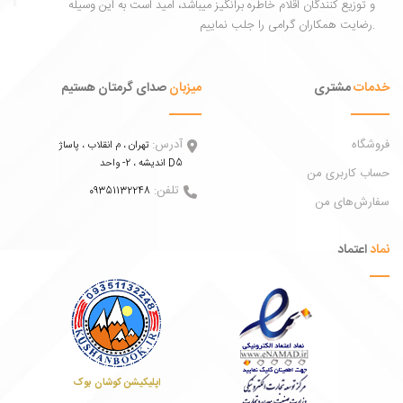
توزیع کنندگان اقلام خاطره برانگیز میباشد، امید است به این وسیله
ات
مشتری
میزبان
صدای گرمتان هستیم
اه
آدرس:
تهران ، م انقلاب ، پاساژ
اندیشه ، 2- واحد D5
 کاربری من
تلفن:
09351132248
ش‌های من
عتماد
اپلیکیشن کوشان بوک