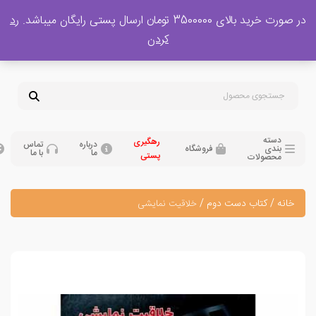
 بالای 3500000 تومان ارسال پستی رایگان میباشد.
رد
پشتیبانی فروش
کردن
0
تومان
09120329397
09351132248
دسته
رهگیری
درباره
تماس
بندی
فروشگاه
ما
با ما
پستی
محصولات
نه
/
کتاب دست دوم
/
خلاقیت نمایشی