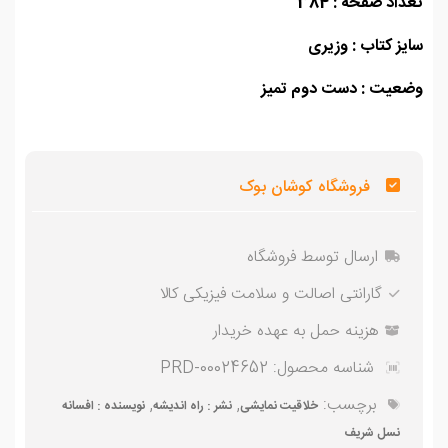
اد صفحه : 384
ز کتاب : وزیری
عیت : دست دوم تمیز
فروشگاه کوشان بوک
ارسال توسط فروشگاه
گارانتی اصالت و سلامت فیزیکی کالا
هزینه حمل به عهده خریدار
شناسه محصول:
PRD-00024652
برچسب:
,
,
خلاقیت نمایشی
نشر : راه اندیشه
نویسنده : افسانه
نسل شریف