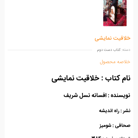
اقیت نمایشی
ه:
کتاب دست دوم
اصه محصول
م کتاب : خلاقیت نمایشی
یسنده : افسانه نسل شریف
 : راه اندیشه
افی : شومیز