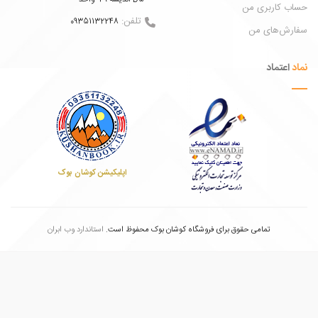
 کاربری من
تلفن:
09351132248
ش‌های من
عتماد
اپلیکیشن کوشان بوک
تمامی حقوق برای فروشگاه کوشان بوک محفوظ است.
استاندارد وب ابران