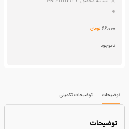
شناسه محصول:
PRD-00004249
66.000
تومان
ناموجود
وضیحات
توضیحات تکمیلی
توضیحات