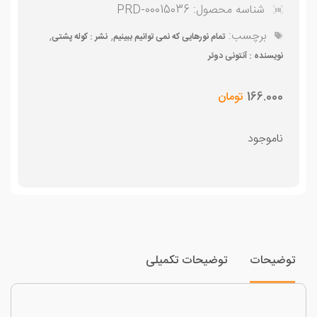
شناسه محصول:
PRD-00015036
برچسب:
,
,
تمام نورهایی که نمی توانیم ببینیم
نشر : کوله پشتی
نویسنده : آنتونی دوئر
166.000
تومان
ناموجود
وضیحات
توضیحات تکمیلی