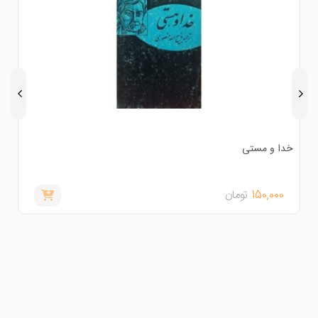
دا و مستی
ادبیات
150,000
تومان
,000