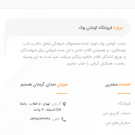
درباره
فروشگاه کوشان بوک
یت کوشان بوک تولید کننده محصولات فرهنگی شامل دفاتر و کتب
ستالژی ، و همچنین اقلام خاص با فی عمده فروشی برای فروشندگان
توزیع کنندگان اقلام خاطره برانگیز میباشد، امید است به این وسیله
ات
مشتری
میزبان
صدای گرمتان هستیم
اه
آدرس:
تهران ، م انقلاب ، پاساژ
اندیشه ، 2- واحد D5
 کاربری من
تلفن:
09351132248
ش‌های من