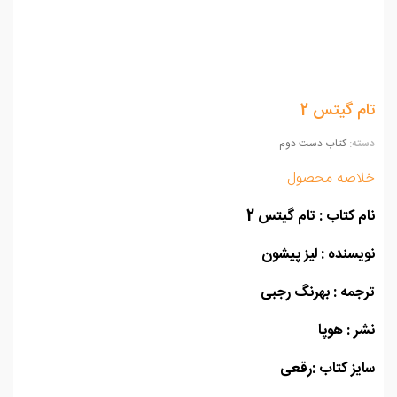
م گیتس 2
ه:
کتاب دست دوم
اصه محصول
 کتاب : تام گیتس 2
سنده : لیز پیشون
مه : بهرنگ رجبی
 : هوپا
ز کتاب :رقعی