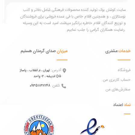
یت کوشان بوک تولید کننده محصولات فرهنگی شامل دفاتر و کتب
ستالژی ، و همچنین اقلام خاص با فی عمده فروشی برای فروشندگان
توزیع کنندگان اقلام خاطره برانگیز میباشد، امید است به این وسیله
ات
مشتری
میزبان
صدای گرمتان هستیم
اه
آدرس:
تهران ، م انقلاب ، پاساژ
اندیشه ، 2- واحد D5
 کاربری من
تلفن:
09351132248
ش‌های من
عتماد