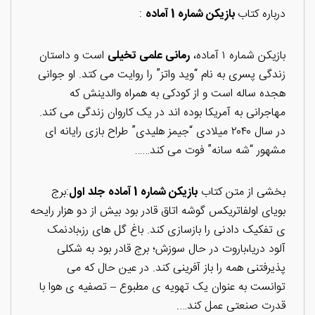
درباره کتاب
بازیکن شماره 1 آماده
:
بازیکن شماره ۱ آماده،
رمانی علمی تخیلی
است و داستان
زندگی پسری به نام “وید واتز” را روایت می کتد. او جوانی
هجده ساله است و از کودکی به همراه والدینش که
مهاجرانی به آمریکا بوده اند در یک کاروان زندگی می کند.
در سال ۲۰۴۰ میلادی “جیمز هلیدی” طراح بازی رایانه ای
مشهور “شه سانه” فوت می کند……
بخشی از متن کتاب
بازیکن شماره 1 آماده
جلد اول
:برج
بویای اولفاتریکس گوشه اتاق قادر بود بیش از دو هزار رایحه
ی تفکیک دادنی را بازسازی کند. باغ گل های رز،بادنمک
آلود دریا،باروت در حال سوزش؛ برج قادر بود به شکلی
پذیرفتنی همه را باز آفرینی کند. در عین حال که می
توانست به عنوان یک تهویه ی مطبوع – تصفیه ی هوا با
قدرت صنعتی عمل کند….