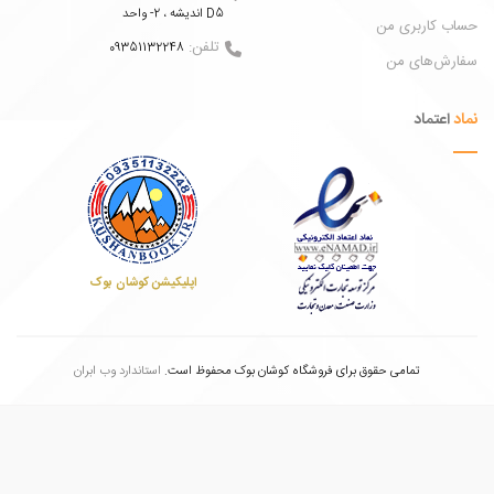
اندیشه ، 2- واحد D5
 کاربری من
تلفن:
09351132248
ش‌های من
عتماد
اپلیکیشن کوشان بوک
تمامی حقوق برای فروشگاه کوشان بوک محفوظ است.
استاندارد وب ابران