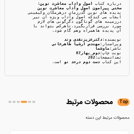
درباره کتاب 
اصول واداب معاشرت نوین:
سخنی پیرامون اصول وآداب معاشرت نوین
نویسنده:
دکترعزیزنقدی وند
ویراستار:
مهندس ارشیا طاهرخانی
ناشر:
ماوشما
نوبت چاپ:
دوم_بهار87
تعدادصفحات:
282
این کتاب
 دست دوم درحد نو
 است.
محصولات
مرتبط
لات مرتبط این دسته