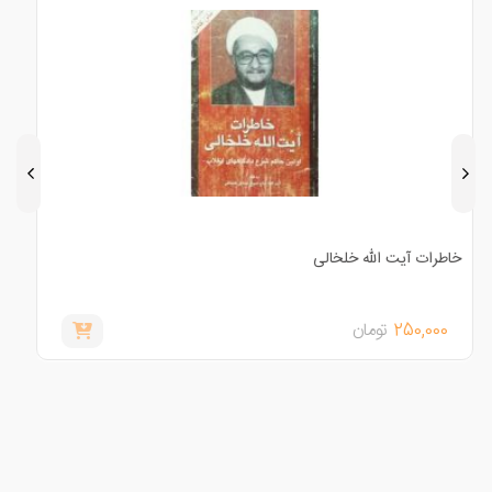
شاهکارهای شکسپیر
ه
210,000
تومان