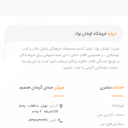
درباره
فروشگاه کوشان بوک
یت کوشان بوک تولید کننده محصولات فرهنگی شامل دفاتر و کتب
ستالژی ، و همچنین اقلام خاص با فی عمده فروشی برای فروشندگان
توزیع کنندگان اقلام خاطره برانگیز میباشد، امید است به این وسیله
ات
مشتری
میزبان
صدای گرمتان هستیم
اه
آدرس:
تهران ، م انقلاب ، پاساژ
اندیشه ، 2- واحد D5
 کاربری من
تلفن:
09351132248
ش‌های من