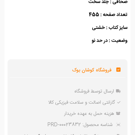
افی : جلد سخت
اد صفحه : 455
ز کتاب : خشتی
یت : در حد نو
فروشگاه کوشان بوک
ارسال توسط فروشگاه
گارانتی اصالت و سلامت فیزیکی کالا
هزینه حمل به عهده خریدار
شناسه محصول:
PRD-00023832