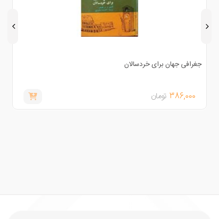
غرافی جهان برای خردسالان
خدا و
386,000
تومان
,000