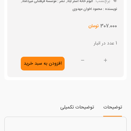
برچسب:
,
,
آلبوم خانه استر آباد
نشر : موسسه فرهنگی میرداماد
نویسنده : محمود اخوان مهدوی
307.000
تومان
1 عدد در انبار
آلبوم
افزودن به سبد خرید
خانه
استر
آباد
عدد
وضیحات
توضیحات تکمیلی