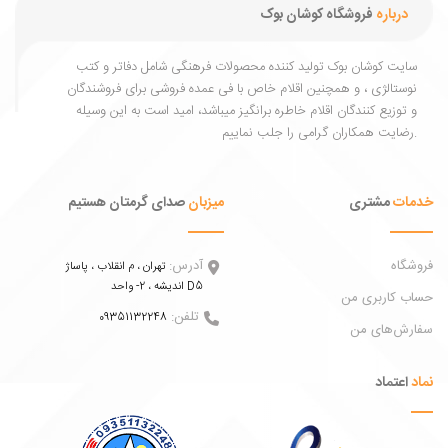
درباره
فروشگاه کوشان بوک
یت کوشان بوک تولید کننده محصولات فرهنگی شامل دفاتر و کتب
ستالژی ، و همچنین اقلام خاص با فی عمده فروشی برای فروشندگان
توزیع کنندگان اقلام خاطره برانگیز میباشد، امید است به این وسیله
ات
مشتری
میزبان
صدای گرمتان هستیم
اه
آدرس:
تهران ، م انقلاب ، پاساژ
اندیشه ، 2- واحد D5
 کاربری من
تلفن:
09351132248
ش‌های من
عتماد