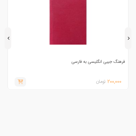
رهنگ جیبی انگلیسی به فارسی
اینترنت 
200,000
تومان
,000