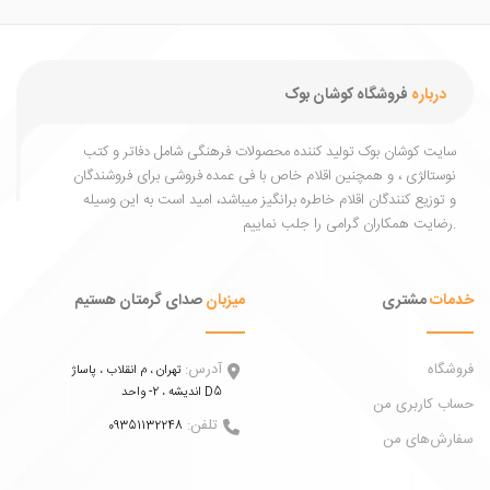
درباره
فروشگاه کوشان بوک
یت کوشان بوک تولید کننده محصولات فرهنگی شامل دفاتر و کتب
ستالژی ، و همچنین اقلام خاص با فی عمده فروشی برای فروشندگان
توزیع کنندگان اقلام خاطره برانگیز میباشد، امید است به این وسیله
ات
مشتری
میزبان
صدای گرمتان هستیم
اه
آدرس:
تهران ، م انقلاب ، پاساژ
اندیشه ، 2- واحد D5
 کاربری من
تلفن:
09351132248
ش‌های من